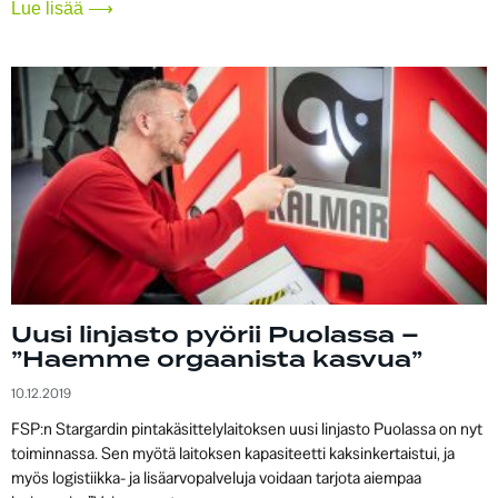
Lue lisää ⟶
Uusi linjasto pyörii Puolassa –
”Haemme orgaanista kasvua”
10.12.2019
FSP:n Stargardin pintakäsittelylaitoksen uusi linjasto Puolassa on nyt
toiminnassa. Sen myötä laitoksen kapasiteetti kaksinkertaistui, ja
myös logistiikka- ja lisäarvopalveluja voidaan tarjota aiempaa