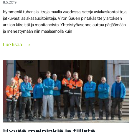
8.5.2019
Kymmeniä tuhansia litroja maalia vuodessa, satoja asiakaskontakteja,
jatkuvasti asiakasauditointeja. Viron Sauen pintakäsittelylaitoksen
arki on kiireistä ja monitahoista. Yhteistyöasenne auttaa pärjäämään
ja menestymään niin maalaamolla kuin
Lue lisää ⟶
Hyvää meininkiä ja fiilistä