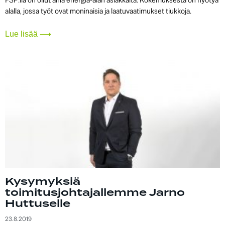
FSP:llä on ollut aina energia-alan asiakkaita. Kokemuksesta on hyötyä
alalla, jossa työt ovat moninaisia ja laatuvaatimukset tiukkoja.
Lue lisää ⟶
Kysymyksiä
toimitusjohtajallemme Jarno
Huttuselle
23.8.2019