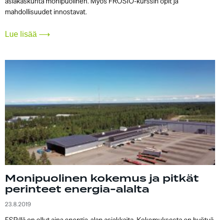
asiakaskunta monipuolinen. Myös FROSIO-kurssin opit ja
mahdollisuudet innostavat.
Lue lisää ⟶
Monipuolinen kokemus ja pitkät
perinteet energia-alalta
23.8.2019