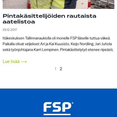
Pintakäsittelijöiden rautaista
aatelistoa
29.12.2017
Itäkeskuksen Tallinnanaukiolla oli monelle FSP:läiselle tuttua väkeä.
Paikalla olivat veljekset Ari ja Kai Kuusisto, Keijo Nordling, Jari Juhola
sekä työnjohtajana Karri Lempinen. Pintakäsittelytyö etenee ripeästi,
Lue lisää ⟶
1
2