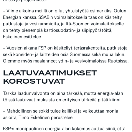
– Viime aikoina meillä on ollut yhteistyötä esimerkiksi Oulun
Energian kanssa. SSAB:n voimalaitoksella taas on käsitelty
putkistoja ja vesikammioita, ja Itä-Suomen voimalaitokselle
on tehty pienempiä kartiosuodatin- ja siipipyörätöitä,
Eskelinen esittelee.
– Vuosien aikana FSP on käsitellyt teräsrakenteita, putkistoja
sekä koneiden- ja laitteiden osia Suomessa sekä muuallakin.
Olemme myös maalanneet ydin- ja vesivoimaloissa Ruotsissa.
LAATUVAATIMUKSET
KOROSTUVAT
Tarkka laadunvalvonta on aina tärkeää, mutta energia-alan
töissä laatuvaatimuksista on erityisen tärkeää pitää kiinni.
– Mahdollinen seisokki tulee kalliiksi ja vaikeuttaa monia
asioita, Timo Eskelinen perustelee.
FSP:n monipuolinen energia-alan kokemus auttaa siinä, että