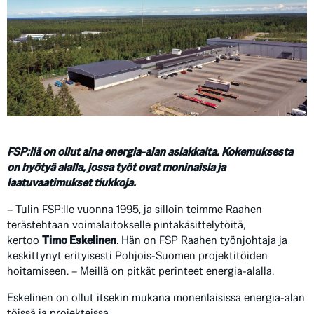
FSP:llä on ollut aina energia-alan asiakkaita. Kokemuksesta
on hyötyä alalla, jossa työt ovat moninaisia ja
laatuvaatimukset tiukkoja.
– Tulin FSP:lle vuonna 1995, ja silloin teimme Raahen
terästehtaan voimalaitokselle pintakäsittelytöitä,
kertoo
Timo Eskelinen
. Hän on FSP Raahen työnjohtaja ja
keskittynyt erityisesti Pohjois-Suomen projektitöiden
hoitamiseen. – Meillä on pitkät perinteet energia-alalla.
Eskelinen on ollut itsekin mukana monenlaisissa energia-alan
töissä ja projekteissa.