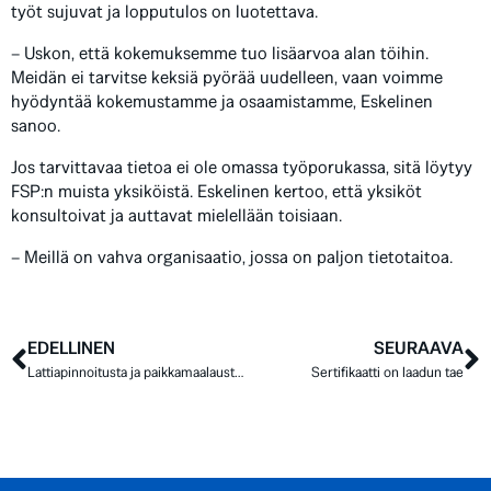
työt sujuvat ja lopputulos on luotettava.
– Uskon, että kokemuksemme tuo lisäarvoa alan töihin.
Meidän ei tarvitse keksiä pyörää uudelleen, vaan voimme
hyödyntää kokemustamme ja osaamistamme, Eskelinen
sanoo.
Jos tarvittavaa tietoa ei ole omassa työporukassa, sitä löytyy
FSP:n muista yksiköistä. Eskelinen kertoo, että yksiköt
konsultoivat ja auttavat mielellään toisiaan.
– Meillä on vahva organisaatio, jossa on paljon tietotaitoa.
EDELLINEN
SEURAAVA
Lattiapinnoitusta ja paikkamaalausta Oulun Energialle
Sertifikaatti on laadun tae