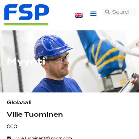
Myynti
Globaali
Ville Tuominen
CCO
ville.tuominen@fspcorp.com