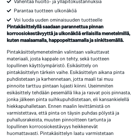
Vähentää huolto- ja ylläpitokustannuksia
Parantaa tuotteen ulkonäköä
Voi luoda uuden ominaisuuden tuotteelle
Pintakäsittelyllä saadaan parannettua pinnan
korroosiokestävyyttä ja ulkonäköä erilaisilla menetelmillä,
kuten maalaamalla, happopeittaamalla ja sinkitsemällä.
Pintakäsittelymenetelmän valintaan vaikuttavat
materiaali, josta kappale on tehty, sekä tuotteen
lopullinen käyttöympäristö. Esikäsittely on
pintakäsittelyn tärkein vaihe. Esikäsittelyn aikana pinta
puhdistetaan ja karhennetaan, jotta maali tai muu
pinnoite tarttuu pintaan lujasti kiinni. Useimmiten
esikäsittely tehdään pesemällä lika ja rasvat pois pinnasta,
jonka jälkeen pinta suihkupuhdistetaan, eli kansankielellä
hiekkapuhalletaan. Ennen maalin levittämistä on
varmistettava, että pinta on täysin puhdas pölystä ja
puhallusrakeista, muuten pinnoitteen tartunta ja
lopullinen korroosiokestävyys heikkenevät
huomattavasti. Pintakäsittelyn laatu varmistetaan