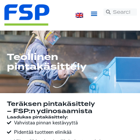
Teollinen
pintakäsittely
Teräksen pintakäsittely
– FSP:n ydinosaamista
Laadukas pintakäsittely:
Vahvistaa pinnan kestävyyttä
Pidentää tuotteen elinikää