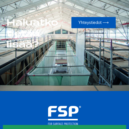
Haluatko
Yhteystiedot ⟶
tietää
lisää?