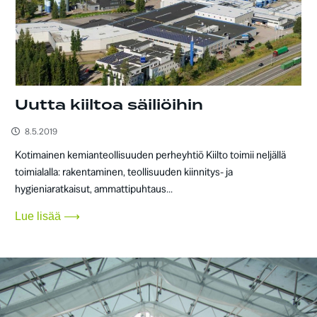
Uutta kiiltoa säiliöihin
8.5.2019
Kotimainen kemianteollisuuden perheyhtiö Kiilto toimii neljällä
toimialalla: rakentaminen, teollisuuden kiinnitys- ja
hygieniaratkaisut, ammattipuhtaus...
Lue lisää ⟶