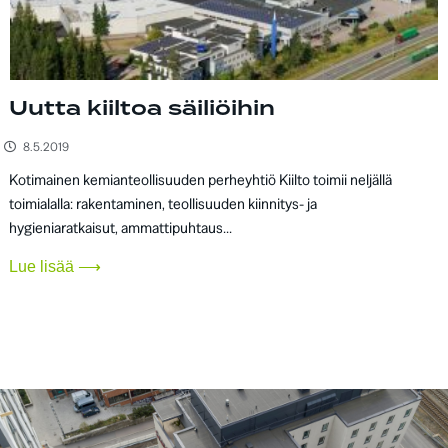
Uutta kiiltoa säiliöihin
8.5.2019
Kotimainen kemianteollisuuden perheyhtiö Kiilto toimii neljällä
toimialalla: rakentaminen, teollisuuden kiinnitys- ja
hygieniaratkaisut, ammattipuhtaus...
Lue lisää ⟶