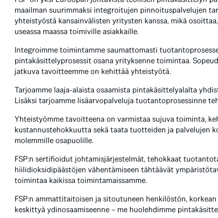
maailman suurimmaksi integroitujen pinnoituspalvelujen ta
yhteistyöstä kansainvälisten yritysten kanssa, mikä osoitta
useassa maassa toimiville asiakkaille.
Integroimme toimintamme saumattomasti tuotantoprosesseihi
pintakäsittelyprosessit osana yrityksenne toimintaa. Sopeu
jatkuva tavoitteemme on kehittää yhteistyötä.
Tarjoamme laaja-alaista osaamista pintakäsittelyalalta yhdi
Lisäksi tarjoamme lisäarvopalveluja tuotantoprosessinne te
Yhteistyömme tavoitteena on varmistaa sujuva toiminta, keh
kustannustehokkuutta sekä taata tuotteiden ja palvelujen ko
molemmille osapuolille.
FSP:n sertifioidut johtamisjärjestelmät, tehokkaat tuotantot
hiilidioksidipäästöjen vähentämiseen tähtäävät ympäristöta
toimintaa kaikissa toimintamaissamme.
FSP:n ammattitaitoisen ja sitoutuneen henkilöstön, korkean
keskittyä ydinosaamiseenne – me huolehdimme pintakäsitte