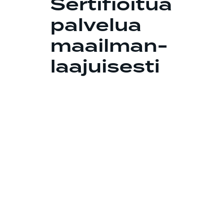
Sertifioitua
palvelua
maailman-
laajuisesti