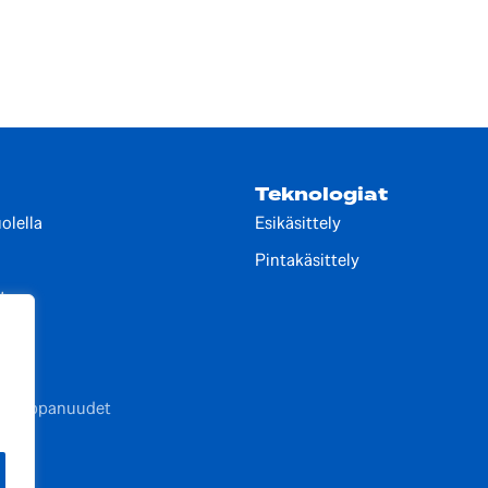
Teknologiat
olella
Esikäsittely
Pintakäsittely
t
lut
t kumppanuudet
elut