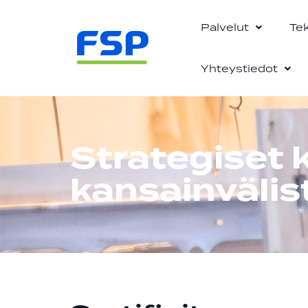
Palvelut
Te
Yhteystiedot
Strategiset
kansainvälis