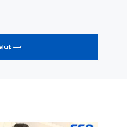
velut ⟶