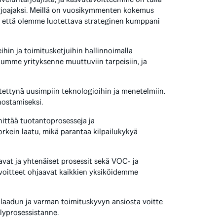
rjoajaksi. Meillä on vuosikymmenten kokemus
a, että olemme luotettava strateginen kumppani
n ja toimitusketjuihin hallinnoimalla
dumme yrityksenne muuttuviin tarpeisiin, ja
stettynä uusimpiin teknologioihin ja menetelmiin.
hostamiseksi.
ittää tuotantoprosesseja ja
rkein laatu, mikä parantaa kilpailukykyä
avat ja yhtenäiset prosessit sekä VOC- ja
voitteet ohjaavat kaikkien yksiköidemme
 laadun ja varman toimituskyvyn ansiosta voitte
lyprosessistanne.