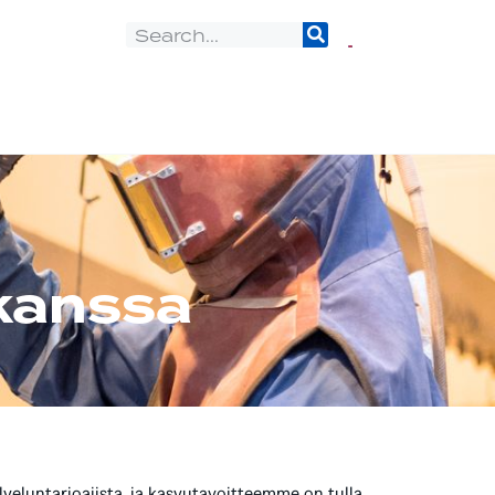
 kanssa
lveluntarjoajista, ja kasvutavoitteemme on tulla