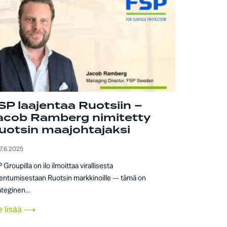
SP laajentaa Ruotsiin –
acob Ramberg nimitetty
uotsin maajohtajaksi
7.6.2025
 Groupilla on ilo ilmoittaa virallisesta
jentumisestaan Ruotsin markkinoille — tämä on
ateginen...
e lisää ⟶