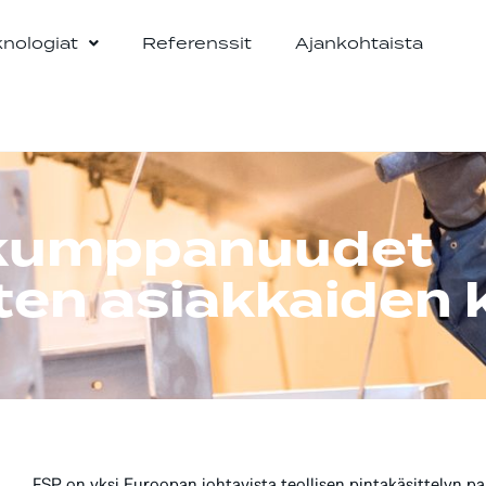
knologiat
Referenssit
Ajankohtaista
 kumppanuudet
ten asiakkaiden
FSP on yksi Euroopan johtavista teollisen pintakäsittelyn pa