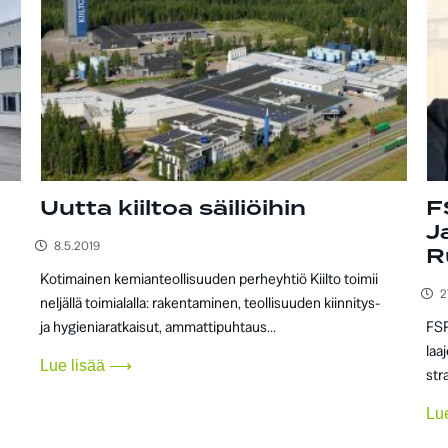
Uutta kiiltoa säiliöihin
F
J
8.5.2019
R
Kotimainen kemianteollisuuden perheyhtiö Kiilto toimii
2
neljällä toimialalla: rakentaminen, teollisuuden kiinnitys-
ja hygieniaratkaisut, ammattipuhtaus...
FSP
laa
Lue lisää ⟶
str
Lu