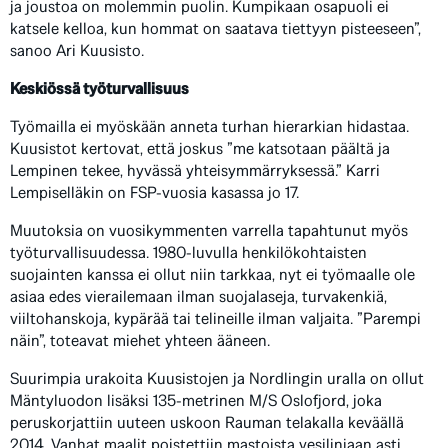
ja joustoa on molemmin puolin. Kumpikaan osapuoli ei
katsele kelloa, kun hommat on saatava tiettyyn pisteeseen”,
sanoo Ari Kuusisto.
Keskiössä työturvallisuus
Työmailla ei myöskään anneta turhan hierarkian hidastaa.
Kuusistot kertovat, että joskus ”me katsotaan päältä ja
Lempinen tekee, hyvässä yhteisymmärryksessä.” Karri
Lempiselläkin on FSP-vuosia kasassa jo 17.
Muutoksia on vuosikymmenten varrella tapahtunut myös
työturvallisuudessa. 1980-luvulla henkilökohtaisten
suojainten kanssa ei ollut niin tarkkaa, nyt ei työmaalle ole
asiaa edes vierailemaan ilman suojalaseja, turvakenkiä,
viiltohanskoja, kypärää tai telineille ilman valjaita. ”Parempi
näin”, toteavat miehet yhteen ääneen.
Suurimpia urakoita Kuusistojen ja Nordlingin uralla on ollut
Mäntyluodon lisäksi 135-metrinen M/S Oslofjord, joka
peruskorjattiin uuteen uskoon Rauman telakalla keväällä
2014. Vanhat maalit poistettiin mastoista vesilinjaan asti,