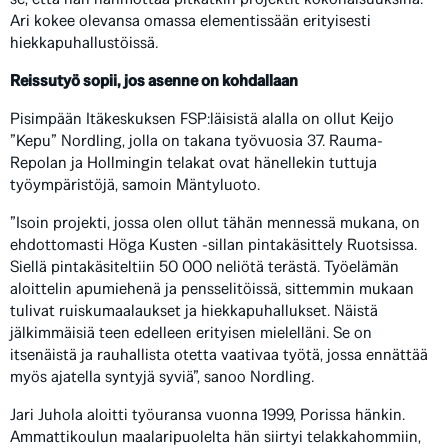
Ari kokee olevansa omassa elementissään erityisesti
hiekkapuhallustöissä.
Reissutyö sopii, jos asenne on kohdallaan
Pisimpään Itäkeskuksen FSP:läisistä alalla on ollut Keijo
”Kepu” Nordling, jolla on takana työvuosia 37. Rauma-
Repolan ja Hollmingin telakat ovat hänellekin tuttuja
työympäristöjä, samoin Mäntyluoto.
”Isoin projekti, jossa olen ollut tähän mennessä mukana, on
ehdottomasti Höga Kusten -sillan pintakäsittely Ruotsissa.
Siellä pintakäsiteltiin 50 000 neliötä terästä. Työelämän
aloittelin apumiehenä ja pensselitöissä, sittemmin mukaan
tulivat ruiskumaalaukset ja hiekkapuhallukset. Näistä
jälkimmäisiä teen edelleen erityisen mielelläni. Se on
itsenäistä ja rauhallista otetta vaativaa työtä, jossa ennättää
myös ajatella syntyjä syviä”, sanoo Nordling.
Jari Juhola aloitti työuransa vuonna 1999, Porissa hänkin.
Ammattikoulun maalaripuolelta hän siirtyi telakkahommiin,