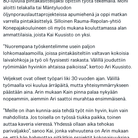
80-luvulla pintakäsittelijäksi opittiin työtä tekemällä. Moni
aloitti telakalla tai Mäntyluodon
öljynporauslauttaprojekteissa apumiehenä ja oppi matkan
varrella pintakäsittelyä. Silloinen Rauma-Repolan-yhtiö
Konepajakouluineen oli myös mukana kouluttamassa alan
ammattilaisia, joista Kai Kuusisto on yksi.
”Nuorempana työskentelimme usein paljon
lohkomaalaamoilla, joissa pintakäsiteltiin valtavan kokoisia
laivalohkoja ja työ oli fyysisesti raskasta. Välillä jouduttiin
ryömimään hyvinkin ahtaissa paikoissa”, kertoo Ari Kuusisto.
Veljekset ovat olleet työpari liki 30 vuoden ajan. Välillä
työmaalla voi kuulua ärräpäitä, mutta yhteisymmärrykseen
päästään aina. Arin mukaan Kain pinna palaa nykyään
nopeammin, aiemmin Ari saattoi murahtaa ensimmäisenä.
”Meille on ihan kunnia-asia tehdä työt niin hyvin, kuin vain
mahdollista. Jos toisella on työssä tiukka paikka, toinen
auttaa kaveria vieressä. Yhdessä ollaan aika tehokas
parivaljakko”, sanoo Kai, jonka vahvuutena on Arin mukaan
se, että hän hahmottaa pitkätkin projektit kokonaisuuksina.