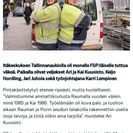
Itäkeskuksen Tallinnanaukiolla oli monelle FSP:läiselle tuttua
väkeä. Paikalla olivat veljekset Ari ja Kai Kuusisto, Keijo
Nordling, Jari Juhola sekä työnjohtajana Karri Lempinen
.
Pintakäsittelytyö etenee ripeästi, mutta huolellisesti.
”Valmistuimme ammattikoulusta Raumalla vuoden välein,
minä 1985 ja Kai 1986. Työelämään oli kova palo, ja tuohon
aikaan Rauman ja Porin seudun telakoilla rakennettiin useita
isoja laivoja, ja töitä olikin aina tarjolla”, muistelee Ari
Kuusisto.