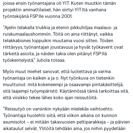
joissa ensin työnantajana oli YIT. Kuten muutkin tämän
projektin ammattilaiset, hän siirtyi YIT:ltä vanhana
työntekijänä FSP:lle vuonna 2001.
”Ajelin telakalla trukkia ja etenin pikkuhiljaa maalaus- ja
ruiskumaalaushommiin. Töitä on aina riittänyt, vaikka
telakkabisnes loppuikin muutama vuosi sitten. Töiden
riittävyys, työnantajan joustavuus ja hyvät työkaverit ovat
tärkeitä asioita, ja näiden takia olen pitänyt FSP:llä
työskentelystä,” Juhola toteaa.
Myös muut miehet sanovat, että luotettava ja varma
työnantaja on kaiken a ja o. Nyt työnkuva on tietenkin
muuttunut: mitä kokeneempi ja osaavampi pintakäsittelijä,
sitä laajempi työympäristö. Käytännössä tämä tarkoittaa sitä,
että viisikko tekee lähes koko ajan reissutöitä.
”Reissutyö on varsinkin nykyään mielekäs vaihtoehto.
Työnantaja huolehtii siitä, että viikon aikana on kunnon
asumisolot – ei mitään takavuosien peltiparakkeja – ja päivien
aikataulut selvät. Ylitöitä tehdään aina, jos niihin pyydetään