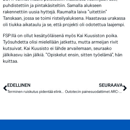
puhdistettiin ja pintakäsiteltiin. Samalla alukseen
rakennettiin uusia hyttejä. Raumalta laiva ”uitettiin”
Tanskaan, jossa se toimi risteilyaluksena. Haastavaa urakassa
oli tiukka aikataulu ja se, että projekti oli odotettua laajempi.
FSP:llä on ollut kesätyöläisenä myös Kai Kuusiston poika.
Työsuhdetta olisi mielellään jatkettu, mutta armeijan rivit
kutsuivat. Kai Kuusisto ei lähde arvailemaan, seuraako
jälkikasvu isän jälkiä. ”Opiskelut ensin, sitten työelämä”, hän
kuittaa.
EDELLINEN
SEURAAVA
Terminen ruiskutus pidentää elinkaarta ja huoltoväliä
Outotecin painesuodattimet ARC-pinnoitettiin Lappeenrannassa