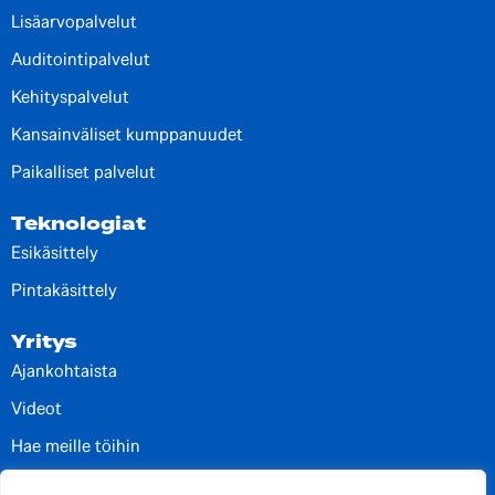
Lisäarvopalvelut
Auditointipalvelut
Kehityspalvelut
Kansainväliset kumppanuudet
Paikalliset palvelut
Teknologiat
Esikäsittely
Pintakäsittely
Yritys
Ajankohtaista
Videot
Hae meille töihin
Yhteystiedot ja toimipisteet