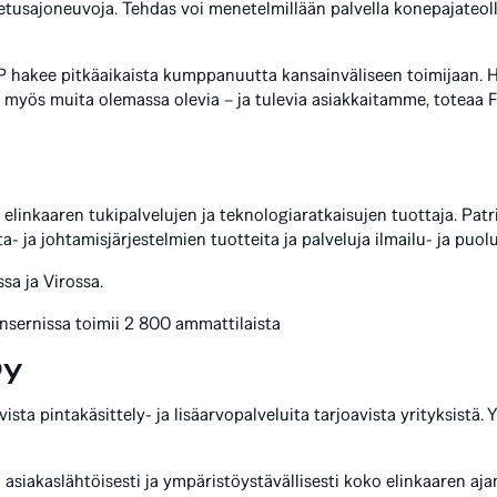
etusajoneuvoja. Tehdas voi menetelmillään palvella konepajateo
 hakee pitkäaikaista kumppanuutta kansainväliseen toimijaan.
myös muita olemassa olevia – ja tulevia asiakkaitamme, toteaa 
n elinkaaren tukipalvelujen ja teknologiaratkaisujen tuottaja. Pat
- ja johtamisjärjestelmien tuotteita ja palveluja ilmailu- ja puolu
sa ja Virossa.
onsernissa toimii 2 800 ammattilaista
Oy
a pintakäsittely- ja lisäarvopalveluita tarjoavista yrityksistä. 
a asiakaslähtöisesti ja ympäristöystävällisesti koko elinkaaren aj