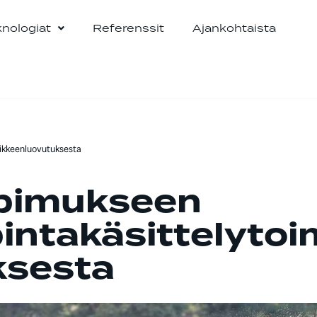
knologiat
Referenssit
Ajankohtaista
iikkeenluovutuksesta
opimukseen
ntakäsittelytoi
ksesta