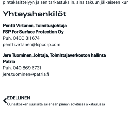
pintakäsittelyyn ja sen tarkastuksiin, aina takuun jälkeiseen k
Yhteyshenkilöt
Pentti Virtanen, Toimitusjohtaja
FSP For Surface Protection Oy
Puh. 0400 811 674
pentti.virtanen@fspcorp.com
Jere Tuominen, Johtaja, Toimittajaverkoston hallinta
Patria
Puh. 040 869 6731
jere.tuominen@patria.fi
EDELLINEN
Ounaskosken suursilta sai eheän pinnan sovitussa aikataulussa