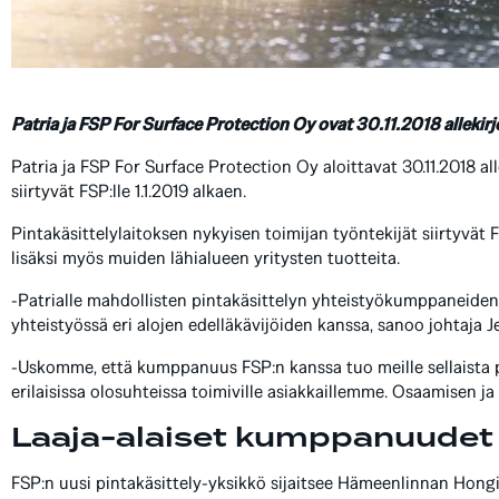
Patria ja FSP For Surface Protection Oy ovat 30.11.2018 allekir
Patria ja FSP For Surface Protection Oy aloittavat 30.11.2018 a
siirtyvät FSP:lle 1.1.2019 alkaen.
Pintakäsittelylaitoksen nykyisen toimijan työntekijät siirtyvä
lisäksi myös muiden lähialueen yritysten tuotteita.
-Patrialle mahdollisten pintakäsittelyn yhteistyökumppaneide
yhteistyössä eri alojen edelläkävijöiden kanssa, sanoo johtaja J
-Uskomme, että kumppanuus FSP:n kanssa tuo meille sellaista p
erilaisissa olosuhteissa toimiville asiakkaillemme. Osaamisen j
Laaja-alaiset kumppanuudet 
FSP:n uusi pintakäsittely-yksikkö sijaitsee Hämeenlinnan Hongis