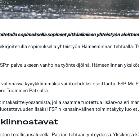
joitetulla sopimuksella sopineet pitkäaikaisen yhteistyön aloitt
llekirjoitetulla sopimuksella yhteistyön Hämeenlinnan tehtaalla. 
t FSP:n palvelukseen vanhoina työntekijöinä. Hämeenlinnan yksikös
n valinnassa kyvykkäimmäksi vaihtoehdoksi osoittautui FSP. Me P
ere Tuominen Patrialta.
intakäsittelyosaamista, jolla saamme tuotettua lisäarvoa eri ma
a luotettavuuden lisäksi FSP:n kansainvälinen toimintakyky luo etu
kiinnostavat
ton teolllisuusalueella, Patrian tehtaan yhteydessä. Yksikössä kä