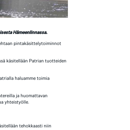
amisesta Hämeenlinnassa.
Tehtaan pintakäsittelytoiminnot
sä käsitellään Patrian tuotteiden
atrialla haluamme toimia
ntereilla ja huomattavan
a yhteistyölle.
sitellään tehokkaasti niin