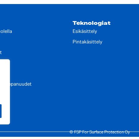
Teknologiat
olella
Esikäsittely
Pintakäsittely
t
lut
t kumppanuudet
elut
© FSP For Surface Protection Oy