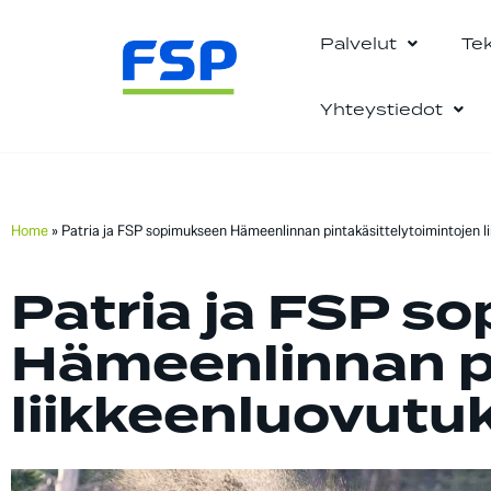
Palvelut
Te
Yhteystiedot
Home
»
Patria ja FSP sopimukseen Hämeenlinnan pintakäsittelytoimintojen l
Patria ja FSP s
Hämeenlinnan pi
liikkeenluovutu