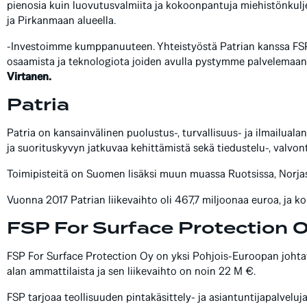
pienosia kuin luovutusvalmiita ja kokoonpantuja miehistönkulj
ja Pirkanmaan alueella.
-Investoimme kumppanuuteen. Yhteistyöstä Patrian kanssa FSP
osaamista ja teknologiota joiden avulla pystymme palvelemaan 
Virtanen.
Patria
Patria on kansainvälinen puolustus-, turvallisuus- ja ilmailuala
ja suorituskyvyn jatkuvaa kehittämistä sekä tiedustelu-, valvonta
Toimipisteitä on Suomen lisäksi muun muassa Ruotsissa, Norjas
Vuonna 2017 Patrian liikevaihto oli 467,7 miljoonaa euroa, ja k
FSP For Surface Protection 
FSP For Surface Protection Oy on yksi Pohjois-Euroopan johtavist
alan ammattilaista ja sen liikevaihto on noin 22 M €.
FSP tarjoaa teollisuuden pintakäsittely- ja asiantuntijapalveluj