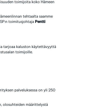
llisuuden toimijoita koko Hämeen
 Hämeenlinnan tehtaalta saamme
FSP:n toimitusjohtaja
Pentti
ria tarjoaa kaluston käytettävyyttä
stusalan toimijoille.
Yrityksen palveluksessa on yli 250
an, olosuhteiden määrittelystä