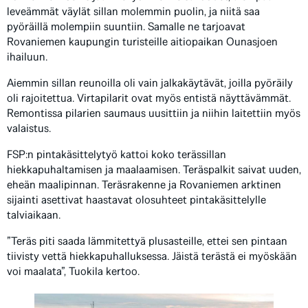
leveämmät väylät sillan molemmin puolin, ja niitä saa
pyöräillä molempiin suuntiin. Samalle ne tarjoavat
Rovaniemen kaupungin turisteille aitiopaikan Ounasjoen
ihailuun.
Aiemmin sillan reunoilla oli vain jalkakäytävät, joilla pyöräily
oli rajoitettua. Virtapilarit ovat myös entistä näyttävämmät.
Remontissa pilarien saumaus uusittiin ja niihin laitettiin myös
valaistus.
FSP:n pintakäsittelytyö kattoi koko terässillan
hiekkapuhaltamisen ja maalaamisen. Teräspalkit saivat uuden,
eheän maalipinnan. Teräsrakenne ja Rovaniemen arktinen
sijainti asettivat haastavat olosuhteet pintakäsittelylle
talviaikaan.
”Teräs piti saada lämmitettyä plusasteille, ettei sen pintaan
tiivisty vettä hiekkapuhalluksessa. Jäistä terästä ei myöskään
voi maalata”, Tuokila kertoo.