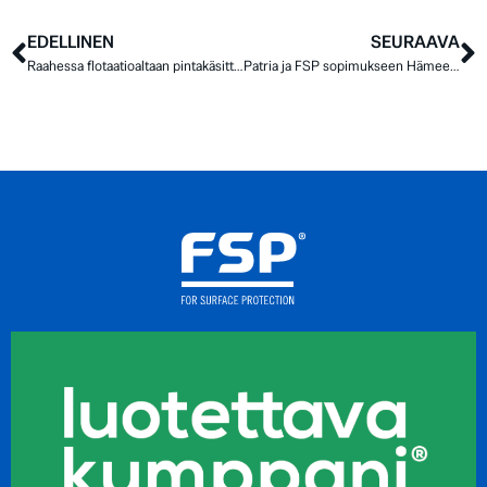
EDELLINEN
SEURAAVA
Raahessa flotaatioaltaan pintakäsittely SSAB:lle
Patria ja FSP sopimukseen Hämeenlinnan pintakäsittelytoimintojen liikkeenluovutuksesta