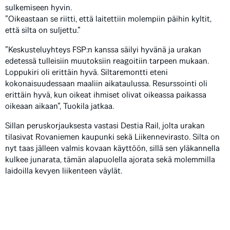
sulkemiseen hyvin.
”Oikeastaan se riitti, että laitettiin molempiin päihin kyltit,
että silta on suljettu.”
”Keskusteluyhteys FSP:n kanssa säilyi hyvänä ja urakan
edetessä tulleisiin muutoksiin reagoitiin tarpeen mukaan.
Loppukiri oli erittäin hyvä. Siltaremontti eteni
kokonaisuudessaan maaliin aikataulussa. Resurssointi oli
erittäin hyvä, kun oikeat ihmiset olivat oikeassa paikassa
oikeaan aikaan”, Tuokila jatkaa.
Sillan peruskorjauksesta vastasi Destia Rail, jolta urakan
tilasivat Rovaniemen kaupunki sekä Liikennevirasto. Silta on
nyt taas jälleen valmis kovaan käyttöön, sillä sen yläkannella
kulkee junarata, tämän alapuolella ajorata sekä molemmilla
laidoilla kevyen liikenteen väylät.