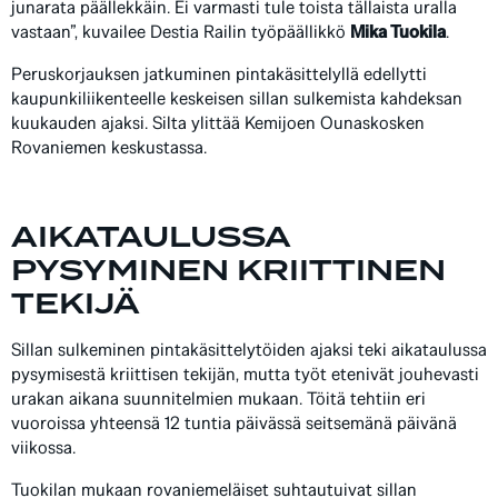
junarata päällekkäin. Ei varmasti tule toista tällaista uralla
vastaan”, kuvailee Destia Railin työpäällikkö
Mika Tuokila
.
Peruskorjauksen jatkuminen pintakäsittelyllä edellytti
kaupunkiliikenteelle keskeisen sillan sulkemista kahdeksan
kuukauden ajaksi. Silta ylittää Kemijoen Ounaskosken
Rovaniemen keskustassa.
AIKATAULUSSA
PYSYMINEN KRIITTINEN
TEKIJÄ
Sillan sulkeminen pintakäsittelytöiden ajaksi teki aikataulussa
pysymisestä kriittisen tekijän, mutta työt etenivät jouhevasti
urakan aikana suunnitelmien mukaan. Töitä tehtiin eri
vuoroissa yhteensä 12 tuntia päivässä seitsemänä päivänä
viikossa.
Tuokilan mukaan rovaniemeläiset suhtautuivat sillan