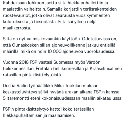
Kahdeksaan lohkoon jaettu silta hiekkapuhallettiin ja
maalattiin vaiheittain. Samalla korjattiin teräsrakenteiden
ruostevauriot, jotka olivat seurausta vuosikymmenten
kulutuksesta ja tiesuolasta. Silta sai ylleen neljä
maalikerrosta.
Silta on nyt valmis kovaankin käyttöön. Odotettavissa on,
että Ounaskosken sillan ajoneuvoliikenne jatkuu entisillä
määrillä, mikä on noin 10 000 ajoneuvoa vuorokaudessa.
Vuonna 2018 FSP vastasi Suomessa myös Vårdön
tieliikennesillan, Friitalan tieliikennesillan ja Kraaselinsalmen
ratasillan pintakäsittelytöistä.
Destia Railin työpäällikkö Mika Tuokilan mukaan
keskusteluyhteys säilyi hyvänä urakan aikana FSP:n kanssa.
Siltaremontti eteni kokonaisuudessaan maaliin aikataulussa.
FSP:n pintakäsittelytyö kattoi koko terässillan
hiekkapuhaltamisen ja maalaamisen.