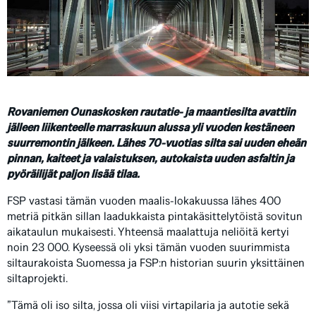
Rovaniemen Ounaskosken rautatie- ja maantiesilta avattiin
jälleen liikenteelle marraskuun alussa yli vuoden kestäneen
suurremontin jälkeen. Lähes 70-vuotias silta sai uuden eheän
pinnan, kaiteet ja valaistuksen, autokaista uuden asfaltin ja
pyöräilijät paljon lisää tilaa.
FSP vastasi tämän vuoden maalis-lokakuussa lähes 400
metriä pitkän sillan laadukkaista pintakäsittelytöistä sovitun
aikataulun mukaisesti. Yhteensä maalattuja neliöitä kertyi
noin 23 000. Kyseessä oli yksi tämän vuoden suurimmista
siltaurakoista Suomessa ja FSP:n historian suurin yksittäinen
siltaprojekti.
”Tämä oli iso silta, jossa oli viisi virtapilaria ja autotie sekä