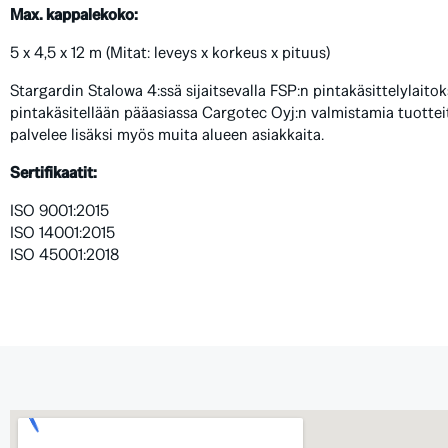
Max. kappalekoko:
5 x 4,5 x 12 m (Mitat: leveys x korkeus x pituus)
Stargardin Stalowa 4:ssä sijaitsevalla FSP:n pintakäsittelylaitok
pintakäsitellään pääasiassa Cargotec Oyj:n valmistamia tuottei
palvelee lisäksi myös muita alueen asiakkaita.
Sertifikaatit:
ISO 9001:2015
ISO 14001:2015
ISO 45001:2018