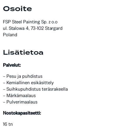
Osoite
FSP Steel Painting Sp. z o.o
ul. Stalowa 4, 73-102 Stargard
Poland
Lisätietoa
Palvelut:
– Pesu ja puhdistus
– Kemiallinen esikäsittely
– Suihkupuhdistus teräsrakeella
– Märkämaalaus
– Pulverimaalaus
Nostokapasiteetti:
16 tn