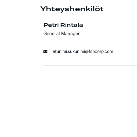
Yhteyshenkilöt
Petri Rintala
General Manager
etunimi.sukunimi@fspcorp.com