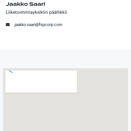
Jaakko Saari
Liiketoimintayksikön päällikkö
jaakko.saari@fspcorp.com