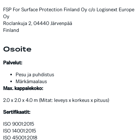
FSP For Surface Protection Finland Oy c/o Logisnext Europe
Oy
Roclankuja 2, 04440 Järvenpää
Finland
Osoite
Palvelut:
Pesu ja puhdistus
Märkämaalaus
Max. kappalekoko:
2.0 x 2.0 x 4.0 m (Mitat: leveys x korkeus x pituus)
Sertifikaatit:
ISO 9001:2015
ISO 14001:2015
ISO 45001:2018