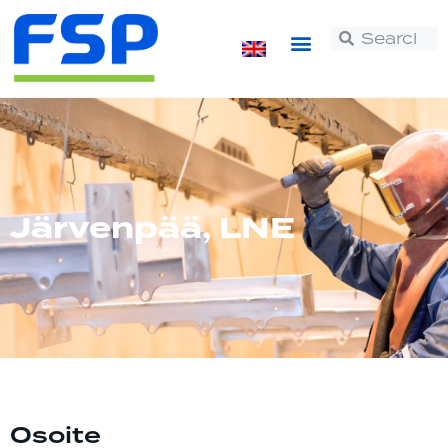
Järvenpää, LNE
Osoite