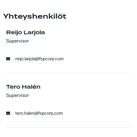
Yhteyshenkilöt
Reijo Larjola
Supervisor
reijo.larjola@fspcorp.com
Tero Halén
Supervisor
tero.halen@fspcorp.com