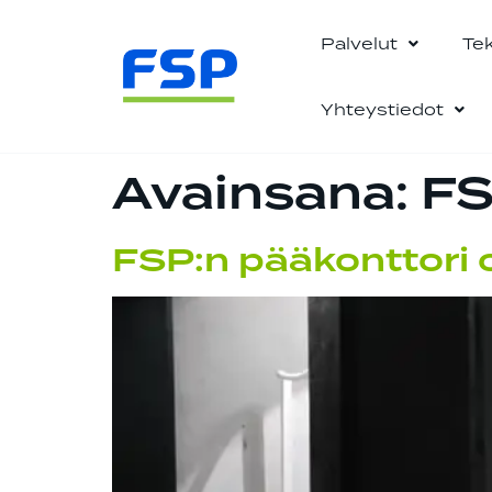
Palvelut
Te
Yhteystiedot
Avainsana:
F
FSP:n pääkonttori 