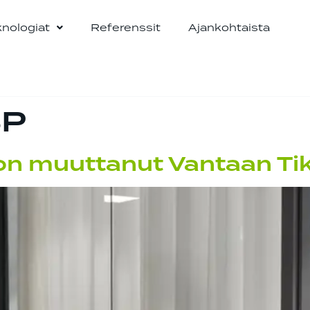
knologiat
Referenssit
Ajankohtaista
SP
on muuttanut Vantaan Tik