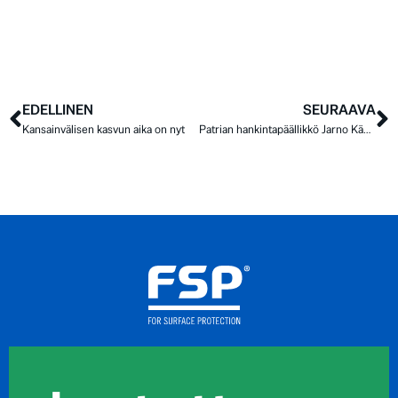
EDELLINEN
SEURAAVA
Kansainvälisen kasvun aika on nyt
Patrian hankintapäällikkö Jarno Kämäräinen: “FSP:n joustavuus on ensiluokkaista”