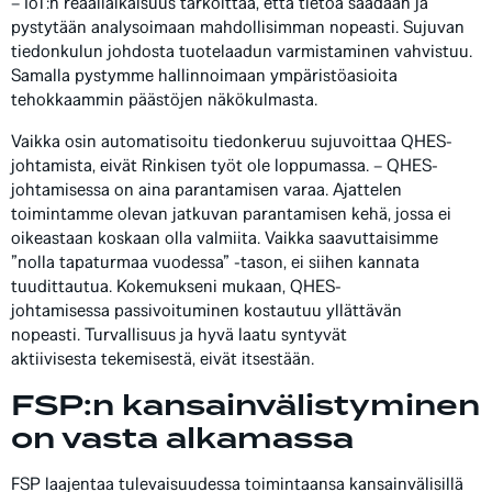
– IoT:n reaaliaikaisuus tarkoittaa, että tietoa saadaan ja
pystytään analysoimaan mahdollisimman nopeasti. Sujuvan
tiedonkulun johdosta tuotelaadun varmistaminen vahvistuu.
Samalla pystymme hallinnoimaan ympäristöasioita
tehokkaammin päästöjen näkökulmasta.
Vaikka osin automatisoitu tiedonkeruu sujuvoittaa QHES-
johtamista, eivät Rinkisen työt ole loppumassa. – QHES-
johtamisessa on aina parantamisen varaa. Ajattelen
toimintamme olevan jatkuvan parantamisen kehä, jossa ei
oikeastaan koskaan olla valmiita. Vaikka saavuttaisimme
”nolla tapaturmaa vuodessa” -tason, ei siihen kannata
tuudittautua. Kokemukseni mukaan, QHES-
johtamisessa passivoituminen kostautuu yllättävän
nopeasti. Turvallisuus ja hyvä laatu syntyvät
aktiivisesta tekemisestä, eivät itsestään.
FSP:n kansainvälistyminen
on vasta alkamassa
FSP laajentaa tulevaisuudessa toimintaansa kansainvälisillä