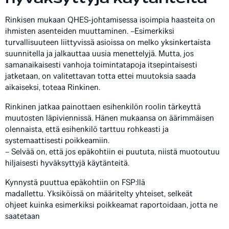
Rinkisen mukaan QHES-johtamisessa isoimpia haasteita on
ihmisten asenteiden muuttaminen. –Esimerkiksi
turvallisuuteen liittyvissä asioissa on melko yksinkertaista
suunnitella ja jalkauttaa uusia menettelyjä. Mutta, jos
samanaikaisesti vanhoja toimintatapoja itsepintaisesti
jatketaan, on valitettavan totta ettei muutoksia saada
aikaiseksi, toteaa Rinkinen.
Rinkinen jatkaa painottaen esihenkilön roolin tärkeyttä
muutosten läpiviennissä. Hänen mukaansa on äärimmäisen
olennaista, että esihenkilö tarttuu rohkeasti ja
systemaattisesti poikkeamiin.
– Selvää on, että jos epäkohtiin ei puututa, niistä muotoutuu
hiljaisesti hyväksyttyjä käytänteitä.
Kynnystä puuttua epäkohtiin on FSP:llä
madallettu. Yksiköissä on määritelty yhteiset, selkeät
ohjeet kuinka esimerkiksi poikkeamat raportoidaan, jotta ne
saatetaan