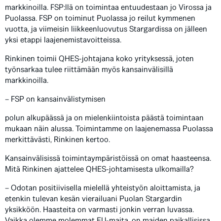
markkinoilla. FSP:llä on toimintaa entuudestaan jo Virossa ja
Puolassa. FSP on toiminut Puolassa jo reilut kymmenen
vuotta, ja viimeisin liikkeenluovutus Stargardissa on jälleen
yksi etappi laajenemistavoitteissa.
Rinkinen toimii QHES-johtajana koko yrityksessä, joten
työnsarkaa tulee riittämään myös kansainvälisillä
markkinoilla.
– FSP on kansainvälistymisen
polun alkupäässä ja on mielenkiintoista päästä toimintaan
mukaan näin alussa. Toimintamme on laajenemassa Puolassa
merkittävästi, Rinkinen kertoo.
Kansainvälisissä toimintaympäristöissä on omat haasteensa.
Mitä Rinkinen ajattelee QHES-johtamisesta ulkomailla?
– Odotan positiivisella mielellä yhteistyön aloittamista, ja
etenkin tulevan kesän vierailuani Puolan Stargardin
yksikköön. Haasteita on varmasti jonkin verran luvassa.
Vaikka olemme molemmat EU-maita, on maiden paikallisissa