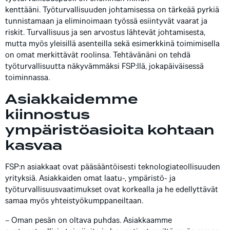
kenttääni. Työturvallisuuden johtamisessa on tärkeää pyrkiä
tunnistamaan ja eliminoimaan työssä esiintyvät vaarat ja
riskit. Turvallisuus ja sen arvostus lähtevät johtamisesta,
mutta myös yleisillä asenteilla sekä esimerkkinä toimimisella
on omat merkittävät roolinsa. Tehtävänäni on tehdä
työturvallisuutta näkyvämmäksi FSP:llä, jokapäiväisessä
toiminnassa.
Asiakkaidemme
kiinnostus
ympäristöasioita kohtaan
kasvaa
FSP:n asiakkaat ovat pääsääntöisesti teknologiateollisuuden
yrityksiä. Asiakkaiden omat laatu-, ympäristö- ja
työturvallisuusvaatimukset ovat korkealla ja he edellyttävät
samaa myös yhteistyökumppaneiltaan.
– Oman pesän on oltava puhdas. Asiakkaamme