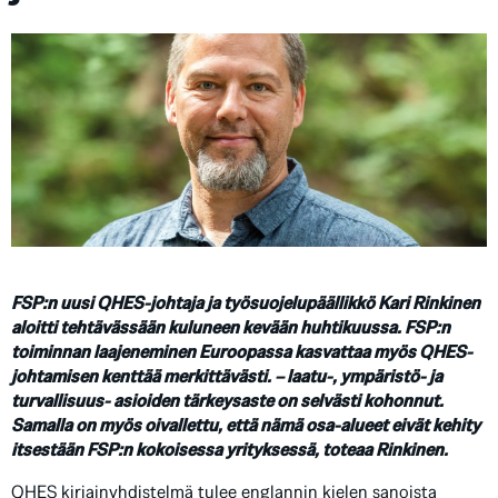
FSP:n uusi QHES-johtaja ja työsuojelupäällikkö Kari Rinkinen
aloitti tehtävässään kuluneen kevään huhtikuussa. FSP:n
toiminnan laajeneminen Euroopassa kasvattaa myös QHES-
johtamisen kenttää merkittävästi. – laatu-, ympäristö- ja
turvallisuus- asioiden tärkeysaste on selvästi kohonnut.
Samalla on myös oivallettu, että nämä osa-alueet eivät kehity
itsestään FSP:n kokoisessa yrityksessä, toteaa Rinkinen.
QHES kirjainyhdistelmä tulee englannin kielen sanoista