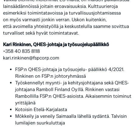
lainsäädännöissä joitain eroavaisuuksia. Kulttuurieroja
esimerkiksi toimintatavoissa ja turvallisuusjohtamisessa
on myös varmasti jonkin verran. Uskon kuitenkin,
että avoimella yhteistyöllä ja keskustelulla saamme sovittua
turvalliset sekä hyvät toimintatavat.
Kari Rinkinen, QHES-johtaja ja työsuojelupäällikkö
+358 40 835 8118
kari.rinkinen@fspcorp.com
FSP:n QHES-johtaja ja työsuojelu- päällikkö 4/2021.
Rinkinen on FSP:n johtoryhmässä
Työskennellyt myynti- ja kehitysjohtajana sekä QHES-
johtajana Ramboll Finland Oy:llä. Rinkinen vastasi
Rambollilla FSP:n QHES-asioista. Aikaisemmin toiminut
yrittäjänä
Kotoisin Etelä-Karjalasta
Mökkeily ja veneily Saimaalla lähellä sydäntä. Talvisin
lumilajien suurkuluttaja