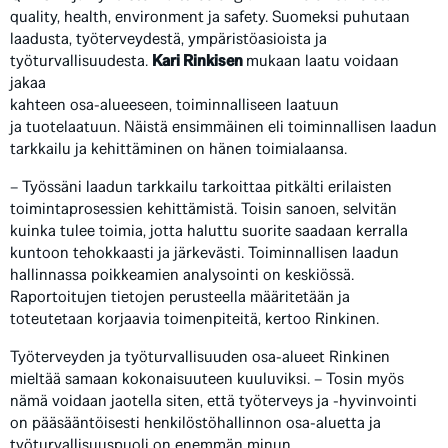
quality, health, environment ja safety. Suomeksi puhutaan
laadusta, työterveydestä, ympäristöasioista ja
työturvallisuudesta.
Kari Rinkisen
mukaan laatu voidaan
jakaa
kahteen osa-alueeseen, toiminnalliseen laatuun
ja tuotelaatuun. Näistä ensimmäinen eli toiminnallisen laadun
tarkkailu ja kehittäminen on hänen toimialaansa.
– Työssäni laadun tarkkailu tarkoittaa pitkälti erilaisten
toimintaprosessien kehittämistä. Toisin sanoen, selvitän
kuinka tulee toimia, jotta haluttu suorite saadaan kerralla
kuntoon tehokkaasti ja järkevästi. Toiminnallisen laadun
hallinnassa poikkeamien analysointi on keskiössä.
Raportoitujen tietojen perusteella määritetään ja
toteutetaan korjaavia toimenpiteitä, kertoo Rinkinen.
Työterveyden ja työturvallisuuden osa-alueet Rinkinen
mieltää samaan kokonaisuuteen kuuluviksi. – Tosin myös
nämä voidaan jaotella siten, että työterveys ja -hyvinvointi
on pääsääntöisesti henkilöstöhallinnon osa-aluetta ja
työturvallisuuspuoli on enemmän minun