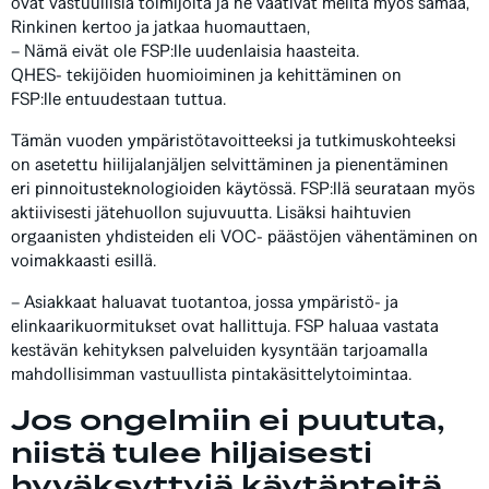
ovat vastuullisia toimijoita ja he vaativat meiltä myös samaa,
Rinkinen kertoo ja jatkaa huomauttaen,
– Nämä eivät ole FSP:lle uudenlaisia haasteita.
QHES- tekijöiden huomioiminen ja kehittäminen on
FSP:lle entuudestaan tuttua.
Tämän vuoden ympäristötavoitteeksi ja tutkimuskohteeksi
on asetettu hiilijalanjäljen selvittäminen ja pienentäminen
eri pinnoitusteknologioiden käytössä. FSP:llä seurataan myös
aktiivisesti jätehuollon sujuvuutta. Lisäksi haihtuvien
orgaanisten yhdisteiden eli VOC- päästöjen vähentäminen on
voimakkaasti esillä.
– Asiakkaat haluavat tuotantoa, jossa ympäristö- ja
elinkaarikuormitukset ovat hallittuja. FSP haluaa vastata
kestävän kehityksen palveluiden kysyntään tarjoamalla
mahdollisimman vastuullista pintakäsittelytoimintaa.
Jos ongelmiin ei puututa,
niistä tulee hiljaisesti
hyväksyttyjä käytänteitä