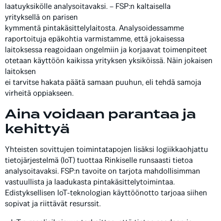
laatuyksikölle analysoitavaksi. – FSP:n kaltaisella
yrityksellä on parisen
kymmentä pintakäsittelylaitosta. Analysoidessamme
raportoituja epäkohtia varmistamme, että jokaisessa
laitoksessa reagoidaan ongelmiin ja korjaavat toimenpiteet
otetaan käyttöön kaikissa yrityksen yksiköissä. Näin jokaisen
laitoksen
ei tarvitse hakata päätä samaan puuhun, eli tehdä samoja
virheitä oppiakseen.
Aina voidaan parantaa ja
kehittyä
Yhteisten sovittujen toimintatapojen lisäksi logiikkaohjattu
tietojärjestelmä (IoT) tuottaa Rinkiselle runsaasti tietoa
analysoitavaksi. FSP:n tavoite on tarjota mahdollisimman
vastuullista ja laadukasta pintakäsittelytoimintaa.
Edistyksellisen IoT-teknologian käyttöönotto tarjoaa siihen
sopivat ja riittävät resurssit.