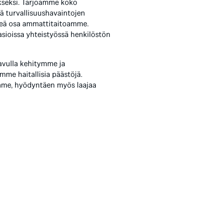
ykseksi. Tarjoamme koko
ä turvallisuushavaintojen
rkeä osa ammattitaitoamme.
sioissa yhteistyössä henkilöstön
avulla kehitymme ja
me haitallisia päästöjä.
emme, hyödyntäen myös laajaa