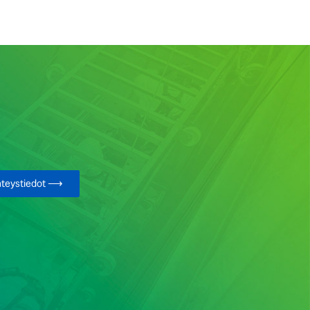
hteystiedot ⟶