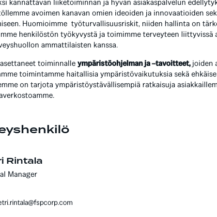
ksi kannattavan liiketoiminnan ja hyvän asiakaspalvelun edellyt
töllemme avoimen kanavan omien ideoiden ja innovaatioiden sek
miseen. Huomioimme työturvallisuusriskit, niiden hallinta on tä
mme henkilöstön työkyvystä ja toimimme terveyteen liittyvissä a
rveyshuollon ammattilaisten kanssa.
settaneet toiminnalle
ympäristöohjelman ja –tavoitteet,
joiden 
mme toimintamme haitallisia ympäristövaikutuksia sekä ehkäisem
emme on tarjota ympäristöystävällisempiä ratkaisuja asiakkaill
javerkostoamme.
eyshenkilö
i Rintala
al Manager
etri.rintala@fspcorp.com