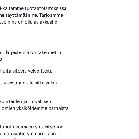
akkaitamme tuotantolaitoksissa
mme täyttämään ne. Tarjoamme
itteemme on olla asiakkaalle
u. Järjestelmä on rakennettu
a.
ta sitovia velvoitteita.
ivisesti pintakäsittelyalan
iirteiden ja turvallisen
a omien yksiköidemme parhaista
outunut avoimeen yhteistyöhön
a motivaatio ymmärretään