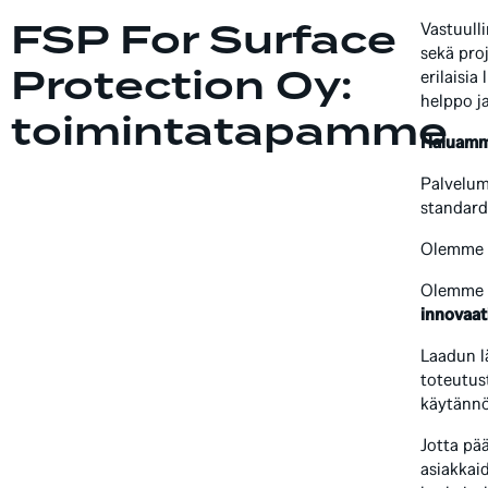
FSP For Surface
Vastuull
sekä pro
Protection Oy:
erilaisia
helppo j
toimintatapamme
Haluamme
Palvelum
standard
Olemme s
Olemme s
innovaat
Laadun l
toteutus
käytännö
Jotta pä
asiakkai