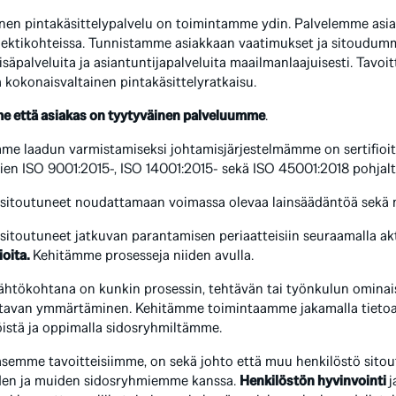
inen pintakäsittelypalvelu on toimintamme ydin. Palvelemme asi
jektikohteissa. Tunnistamme asiakkaan vaatimukset ja sitoudu
 lisäpalveluita ja asiantuntijapalveluita maailmanlaajuisesti. Tavo
a kokonaisvaltainen pintakäsittelyratkaisu.
 että asiakas on tyytyväinen palveluumme
.
me laadun varmistamiseksi johtamisjärjestelmämme on sertifioit
ien ISO 9001:2015-, ISO 14001:2015- sekä ISO 45001:2018 pohjalt
itoutuneet noudattamaan voimassa olevaa lainsäädäntöä sekä mui
itoutuneet jatkuvan parantamisen periaatteisiin seuraamalla akti
ioita.
Kehitämme prosesseja niiden avulla.
ähtökohtana on kunkin prosessin, tehtävän tai työnkulun ominaisp
tavan ymmärtäminen. Kehitämme toimintaamme jakamalla tieto
istä ja oppimalla sidosryhmiltämme.
äsemme tavoitteisiimme, on sekä johto että muu henkilöstö sit
den ja muiden sidosryhmiemme kanssa.
Henkilöstön hyvinvointi
j