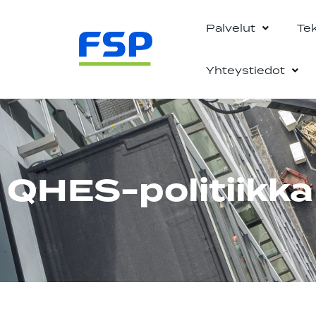
Palvelut
Te
Yhteystiedot
QHES-politiikka