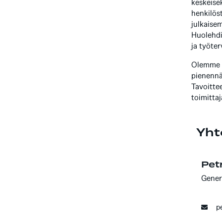
keskeise
henkilös
julkaise
Huolehdi
ja työte
Olemme a
pienennä
Tavoitte
toimitta
Yht
Petr
Gener
p