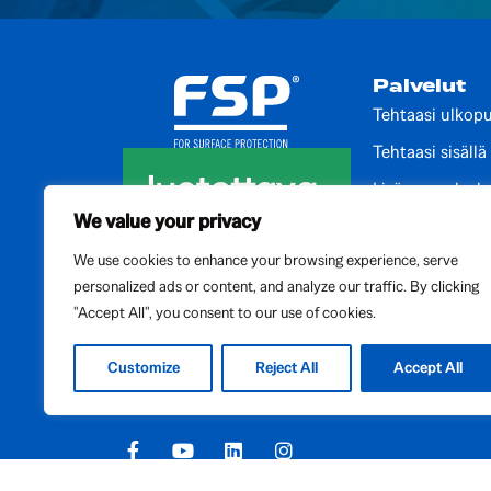
Palvelut
Tehtaasi ulkopu
Tehtaasi sisällä
Lisäarvopalvelu
We value your privacy
Auditointipalve
We use cookies to enhance your browsing experience, serve
Kehityspalvelut
personalized ads or content, and analyze our traffic. By clicking
Kansainvälise
"Accept All", you consent to our use of cookies.
Paikalliset palv
Customize
Reject All
Accept All
Privacy policy
Cookies