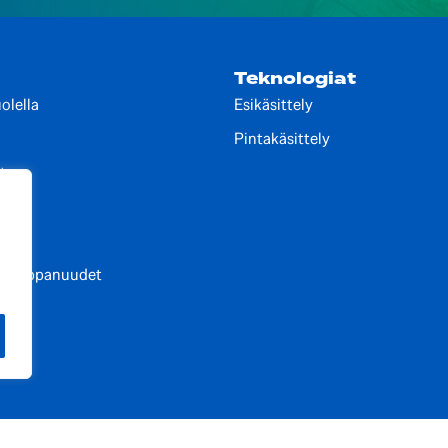
Teknologiat
olella
Esikäsittely
Pintakäsittely
t
lut
t kumppanuudet
elut
© FSP For Surface Protection Oy