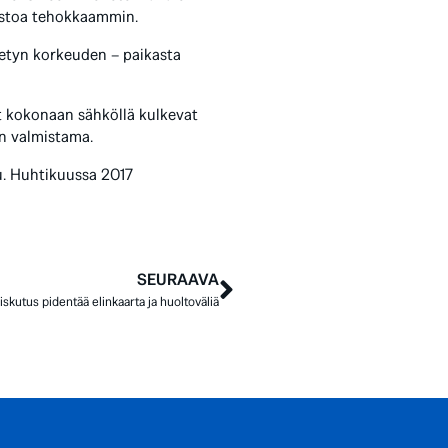
jastoa tehokkaammin.
ietyn korkeuden – paikasta
t kokonaan sähköllä kulkevat
:n valmistama.
u. Huhtikuussa 2017
SEURAAVA
skutus pidentää elinkaarta ja huoltoväliä