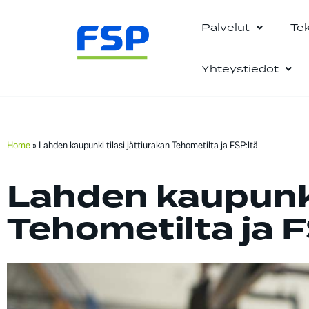
Palvelut
Te
Yhteystiedot
Home
»
Lahden kaupunki tilasi jättiurakan Tehometilta ja FSP:ltä
Lahden kaupunki 
Tehometilta ja F