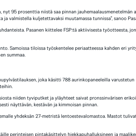
in, nyt 95 prosenttia niistä saa pinnan jauhemaalausmenetelmän 
 ja valmistella kuljetettavaksi muutamassa tunnissa”, sanoo Pas
anteista. Pasanen kiittelee FSP:tä aktiivisesta työotteesta, jonk
tanto. Samoissa tiloissa työskentelee periaatteessa kahden eri yr
anen summaa.
pylvästilauksen, joka käsitti 788 aurinkopaneeleilla varustetun
eihin.
iosta niiden tyviputket ja yläyhteet saivat pronssinvärisen eriko
isesti näyttävän, kestävän ja kimmoisan pinnan.
malle yhdeksän 27-metristä lentoestevalomastoa. Mastot tulivat
väille perinteisen pintakäsittelyn hiekkapuhalluksineen ja maalik