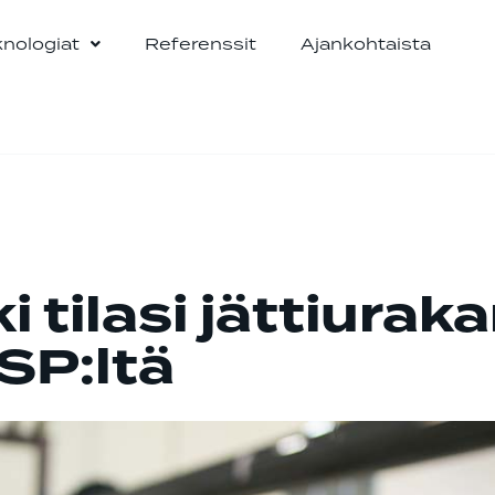
knologiat
Referenssit
Ajankohtaista
tilasi jättiurak
SP:ltä