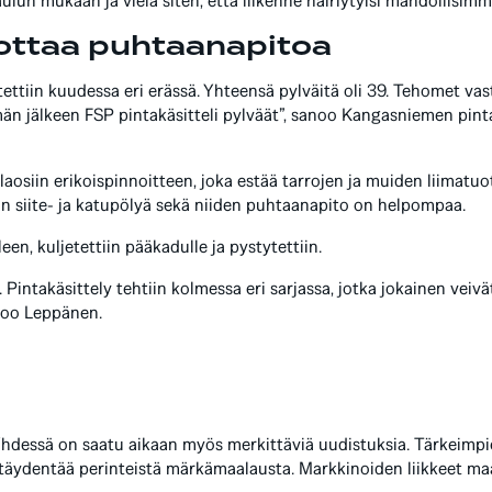
lun mukaan ja vielä siten, että liikenne häiriytyisi mahdollisim
pottaa puhtaanapitoa
tettiin kuudessa eri erässä. Yhteensä pylväitä oli 39. Tehomet va
män jälkeen FSP pintakäsitteli pylväät”, sanoo Kangasniemen pint
aosiin erikoispinnoitteen, joka estää tarrojen ja muiden liimatuot
n siite- ja katupölyä sekä niiden puhtaanapito on helpompaa.
n, kuljetettiin pääkadulle ja pystytettiin.
ta. Pintakäsittely tehtiin kolmessa eri sarjassa, jotka jokainen veiv
noo Leppänen.
hdessä on saatu aikaan myös merkittäviä uudistuksia. Tärkeimp
 täydentää perinteistä märkämaalausta. Markkinoiden liikkeet 