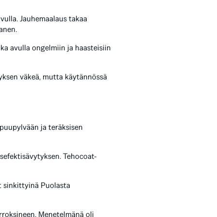
avulla. Jauhemaalaus takaa
anen.
a avulla ongelmiin ja haasteisiin
ityksen väkeä, mutta käytännössä
 puupylvään ja teräksisen
isefektisävytyksen. Tehocoat-
 sinkittyinä Puolasta
erroksineen. Menetelmänä oli