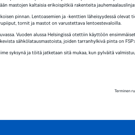
ään mastojen kaltaisia erikoispitkiä rakenteita jauhemaalauslin
koisen pinnan. Lentoasemien ja -kenttien läheisyydessä olevat t
upiiput, tornit ja mastot on varustettava lentoestevaloilla.
uvassa. Vuoden alussa Helsingissä otettiin käyttöön ensimmäise
ukevista sähkölatausmastoista, joiden tarranhylkivä pinta on FSP
ime syksynä ja töitä jatketaan sitä mukaa, kun pylväitä valmistu
Terminen rui