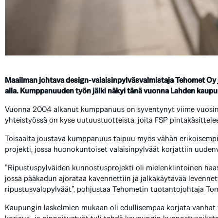
Maailman johtava design-valaisinpylväsvalmistaja Tehomet Oy j
alla. Kumppanuuden työn jälki näkyi tänä vuonna Lahden kaupun
Vuonna 2004 alkanut kumppanuus on syventynyt viime vuosina s
yhteistyössä on kyse uutuustuotteista, joita FSP pintakäsittelee 
Toisaalta joustava kumppanuus taipuu myös vähän erikoisempien
projekti, jossa huonokuntoiset valaisinpylväät korjattiin uudenv
”Ripustuspylväiden kunnostusprojekti oli mielenkiintoinen haa
jossa pääkadun ajorataa kavennettiin ja jalkakäytävää levennett
ripustusvalopylväät”, pohjustaa Tehometin tuotantojohtaja To
Kaupungin laskelmien mukaan oli edullisempaa korjata vanhat va