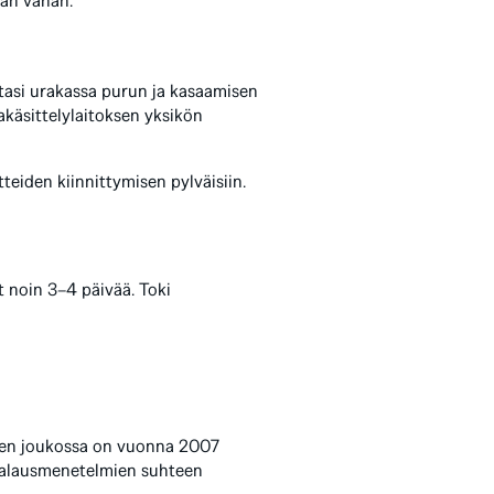
man vähän.
stasi urakassa purun ja kasaamisen
akäsittelylaitoksen yksikön
teiden kiinnittymisen pylväisiin.
ät noin 3–4 päivää. Toki
ien joukossa on vuonna 2007
maalausmenetelmien suhteen