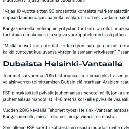
muuttuivat rajusti muutama vuosi sitten.
”Vajaa 10 vuotta sitten 90 prosenttia kohteista märkämaalatti
nopean läpimenoajan: aamulla maalatut tuotteet voidaan pakata
Kangasniemellä molempien yritysten tuotanto on ollut noususuhd
tartutaan ennakoivasti ja sujuva vuoropuhelu mielessä pitäen.
”Meillä on isot tuotantotilat, korkea työn laatu ja tehokas tuo
kaikki tuntevat kuuluvansa yhteen ja samaan yritykseen”, Pas
Dubaista Helsinki-Vantaalle
Tehomet sai vuonna 2015 historiansa suurimman yksittäisen puu
valaisinvarren toimittamisen Dubain eläintarhaan Arabiemiraatt
FSP pintakäsitteli pylväät jauhemaalausmenetelmällä, jonka ans
jauhemaalaus mahdollisti 4–8 metriä korkeille pylväille visuaal
Vuoden 2016 keväällä Tehomet työsti Helsinki-Vantaan lentoase
Kangasniemelle, missä Tehomet hioi ja viimeisteli mastot.
Sen jälkeen FSP suoritti kahdesta eri osasta muodostuville pyl