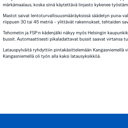
märkämaalaus, koska siinä käytettävä linjasto kykenee työstäm
Mastot saivat lentoturvallisuusmääräyksissä säädetyn puna-val
riippuen 30 tai 45 metriä – ylittävät rakennukset, tehtaiden sav
Tehometin ja FSP:n kädenjälki näkyy myös Helsingin kaupunkik
bussit. Automaattisesti pikaladattavat bussit saavat virtansa t
Latauspylväitä ryhdyttiin pintakäsittelemään Kangasniemellä vi
Kangasniemellä oli työn alla kaksi latausyksikköä.