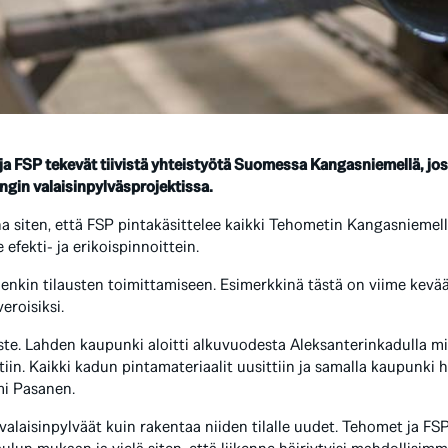
a FSP tekevät tiivistä yhteistyötä Suomessa Kangasniemellä, jos
gin valaisinpylväsprojektissa.
iten, että FSP pintakäsittelee kaikki Tehometin Kangasniemell
efekti- ja erikoispinnoittein.
kin tilausten toimittamiseen. Esimerkkinä tästä on viime kevää
eroisiksi.
ste. Lahden kaupunki aloitti alkuvuodesta Aleksanterinkadulla 
iin. Kaikki kadun pintamateriaalit uusittiin ja samalla kaupunki h
mi Pasanen.
laisinpylväät kuin rakentaa niiden tilalle uudet. Tehomet ja FSP