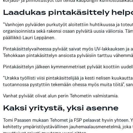
korjaus- ja pinnoitustyöt tuli tehdä kaupungin kunnostusaikatau
Laadukas pintakäsittely hel
”Vanhojen pylväiden purkutyöt aloitettiin huhtikuussa ja toteu
organisoinnista sekä rakensi osaan pylväitä uusia väliorsia. Tä
päällikkö Lauri Leppänen.
Pintakäsittelyvaiheessa pylväät saivat myös UV-lakkauksen ja al
Tehokkaan pintakäsittelyn ansiosta pylväisiin tarttuu vähemmä
Pintakäsittelyn jälkeen kymmenmetriset pylväät koottiin uudellee
”Urakka työllisti viisi pintakäsittelijää ja kesti nelisen kuukaut
tuotannossa pystyttiin tekemään ohessa myös muita töitä”, sa
Vanhat pylväät olivat alun perin Tehometin valmistamia.
Kaksi yritystä, yksi asenne
Tomi Pasasen mukaan Tehomet ja FSP pelaavat hyvin yhteen. Y
kehitetty ympäristöystävällinen jauhemaalausmenetelmä, joka